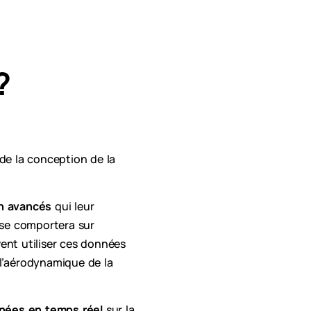
?
 de la conception de la
on avancés
qui leur
 se comportera sur
ent utiliser ces données
t l’aérodynamique de la
onnées en temps réel
sur la