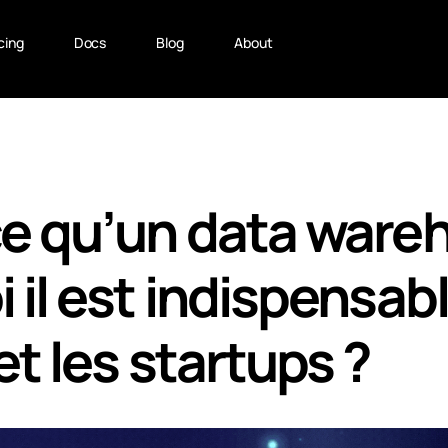
cing
Docs
Blog
About
e qu’un data ware
 il est indispensab
et les startups ?